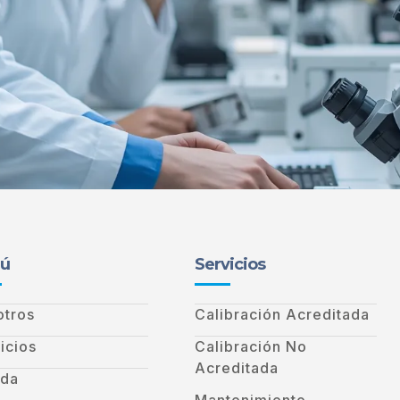
ú
Servicios
otros
Calibración Acreditada
icios
Calibración No
Acreditada
nda
Mantenimiento