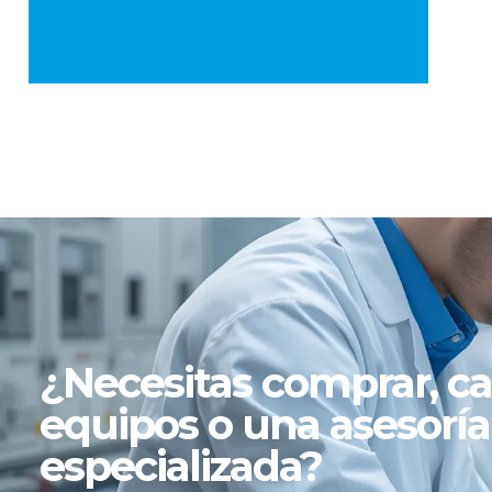
Equipa Tu Laboratorio
Con Calidad Garantizada
ASESORÍA
¿Necesitas comprar, cal
equipos o una asesoría
especializada?